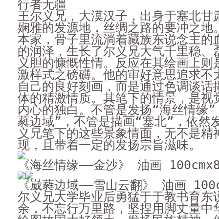
行者无疆
王尔义兄，大漠汉子，出身于塞北甘
娴雅的发源地，丝绸之路的要冲之地
本家，骨子里流淌着藏族东说念主的
的润泽，生长了尔义兄大气千里稳、
义胆的慷慨性情。反应在其绘画上则
激样式之磅礴。他的审好意思追求不
自己的良好刻画，而是通过色调谈话
体的精激情质。其笔下的情景，是视
内心的独白。不管是发扬“海丝情缘”
蕤边域”，不管是描画“塞北”，依然
义兄笔下的这些景象情面，无不是精
现，且带着一定的发扬宗旨滋味。
《海丝情缘——金沙》 油画 100cmx8
《崴蕤边域——雪山云翻》 油画 100cm
尔义兄大学毕业后勇猛于于教书育东
余，不忘行万里路，坚捏用脚丈量中