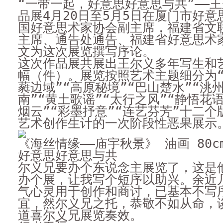
“一带一起，好意思好意思与共”——
品展4月20日至5月5日在厦门市好
国好意思术家协会副主席，福建省文
主席、通告处通告、福建省好意思术
文为这次展览撰写序论。
这次作品展共展出王尔义多年写生和艺
幅（件）。展览按照艺术主题细分为“
蕤边域”“高原秘境”“巴山楚水”“洮
南”“黄土歌谣”“太行之风”“静悟花
烟云”“彩墨抒意”“连艺芬芳”十二
艺术创作生计的一次阶段性恶果展示
《海丝情缘——庙宇秋景》 油画 80cmx
好意思好意思与共
尔义兄要办个东说念主展览了，这是
办个展，让我写个短序以助兴。余近
气心灵用于创作和商讨，已基本不写
宜，然尔义兄之托，恭敬不如从命，
道喜尔义兄展览奏效。