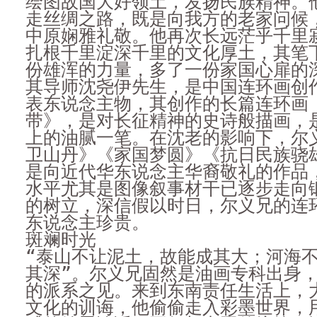
绘图故国大好领土，发扬民族精神。
走丝绸之路，既是向我方的老家问候
中原娴雅礼敬。他再次长远茫乎千里
扎根千里淀深千里的文化厚土，其笔
份雄浑的力量，多了一份家国心扉的
其导师沈尧伊先生，是中国连环画创
表东说念主物，其创作的长篇连环画
带》，是对长征精神的史诗般描画，
上的油腻一笔。在沈老的影响下，尔
卫山丹》《家国梦圆》《抗日民族骁
是向近代华东说念主华裔敬礼的作品
水平尤其是图像叙事材干已逐步走向
的树立，深信假以时日，尔义兄的连
东说念主珍贵。
斑斓时光
“泰山不让泥土，故能成其大；河海
其深”。尔义兄固然是油画专科出身
的派系之见。来到东南责任生活上，
文化的训诲，他偷偷走入彩墨世界，