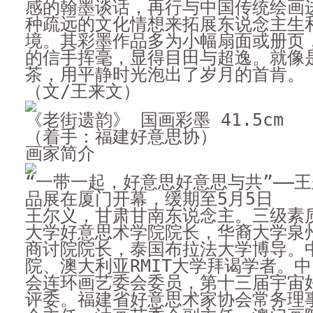
感的翰墨谈话，再行与中国传统绘画
种疏远的文化情想来拓展东说念主生
境。其彩墨作品多为小幅扇面或册页
的信手挥毫，显得目田与超逸。就像
茶，用平静时光泡出了岁月的首肯。
（文/王来文）
《老街遗韵》 国画彩墨 41.5cm
（着手：福建好意思协）
画家简介
“一带一起，好意思好意思与共”——
品展在厦门开幕，缓期至5月5日
王尔义，甘肃甘南东说念主。三级素
大学好意思术学院院长，华裔大学泉
商讨院院长，泰国布拉法大学博导。
院、澳大利亚RMIT大学拜谒学者。
会连环画艺委会委员，第十三届宇宙
评委。福建省好意思术家协会常务理