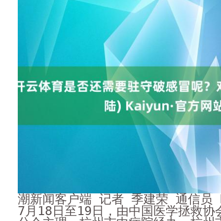
潮新闻客户端 记者 季建荣 通信员
7月18日至19日，由中国医学拯救