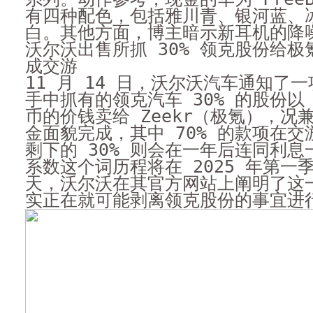
有四种配色，包括雅川青、银河蓝、
白。其他方面，博主暗示新耳机的降
沃尔沃出售所抓 30% 领克股份给极氪
成交游
11 月 14 日，沃尔沃汽车通知了
手中抓有的领克汽车 30% 的股份以 
币的价钱卖给 Zeekr（极氪），况
金面貌完成，其中 70% 的款项在
剩下的 30% 则会在一年后连同利
系数这个词历程将在 2025 年第一
天，沃尔沃在其官方网站上阐明了这
实正在就可能剥离领克股份的事宜进