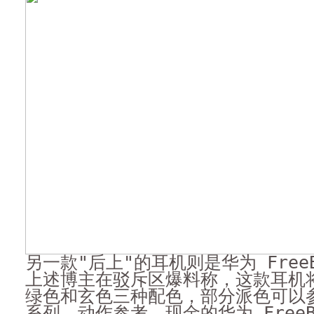
另一款"后上"的耳机则是华为 FreeBu
上述博主在驳斥区爆料称，这款耳机
绿色和玄色三种配色，部分派色可以参考
系列。动作参考，现金的华为 FreeBu