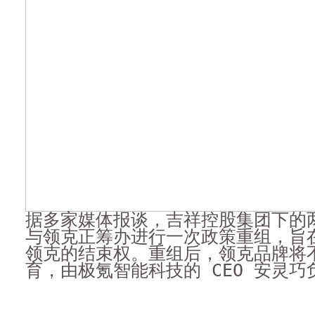
据多家媒体报谈，吉祥控股集团下的两
与领克正筹办进行一次政策重组，旨
领克的结束权。重组后，领克品牌将
育，由极氪智能科技的 CEO 安灵