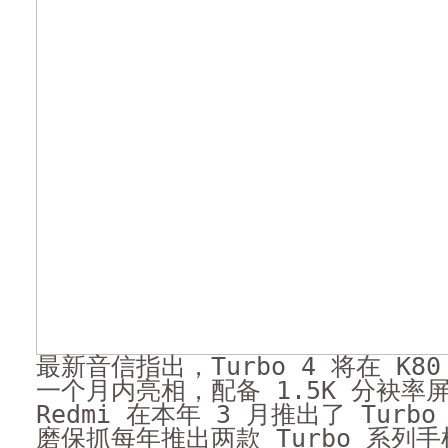
最新音信指出，Turbo 4 将在 K8
一个月内亮相，配备 1.5K 分袂率
Redmi 在本年 3 月推出了 Turb
磨保抓每年推出两款 Turbo 系列