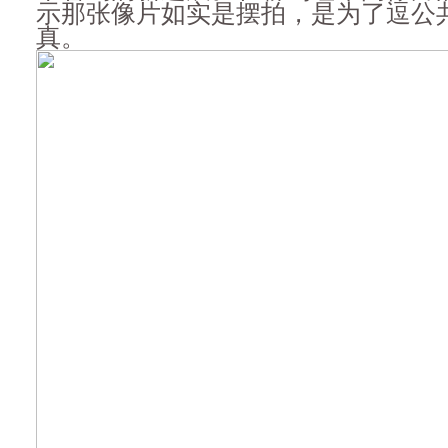
示那张像片如实是摆拍，是为了逗公
真。