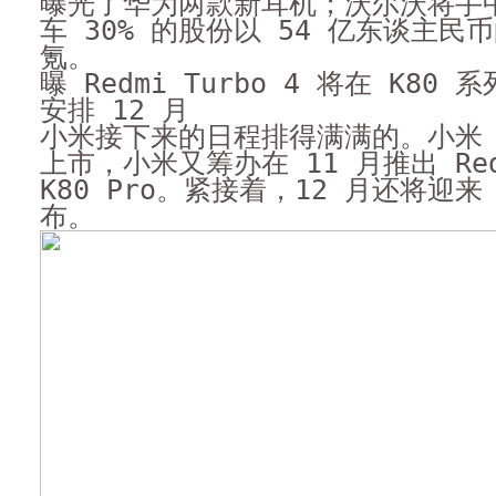
曝光了华为两款新耳机；沃尔沃将手
车 30% 的股份以 54 亿东谈主民
氪。
曝 Redmi Turbo 4 将在 K80
安排 12 月
小米接下来的日程排得满满的。小米 
上市，小米又筹办在 11 月推出 Red
K80 Pro。紧接着，12 月还将迎来 T
布。