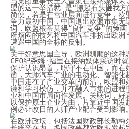
马集团董事长王人普策在接纳媒体采
盟的这一举措就 是“搬起石头砸我方
简便，若是在营业层面进行竞争，欧
争力最初中国，中国退出欧盟市集无
词，欧盟根蒂莫得“良性竞争”的策画
府烦闷的技艺将中国汽车排挤出欧洲
遭遇中国的全标的反制。
关于好意思国主导，欧洲驯顺的这种
CEO纪尧姆·福里在接纳媒体采访时
保护认识昂首，职守不在中国，而在
凿，大师汽车产业的电动化、智能化
中国走在了产业变革的前沿，欧盟和
谦和学习模仿，并在融入市集的进程
业和中国市局面作发展。关联词，好
以保护原土企业为由，片靠近中国发
例必让改日的大师产业配合受到影响
在欧洲政坛，包括法国财政部长勒梅
长维辛在内，多国政要都对欧盟发起