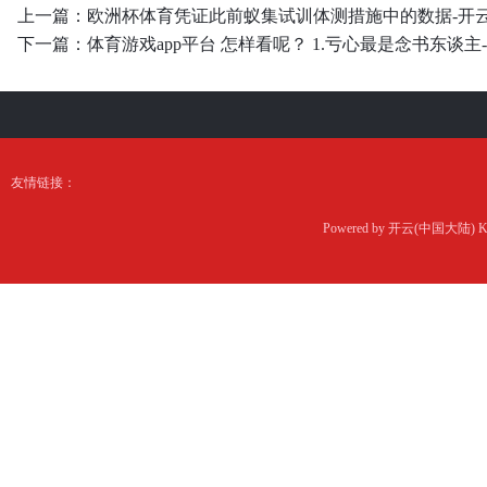
上一篇：
欧洲杯体育凭证此前蚁集试训体测措施中的数据-开云(中国
下一篇：
体育游戏app平台 怎样看呢？ 1.亏心最是念书东谈主-开
友情链接：
Powered by
开云(中国大陆) K