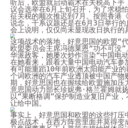
听后，欧盟就启动霸术在关税高下手
议会选举在6月上旬召开，为了求稳
征关税的顺次推迟到7月。按照香港
说念，干系议题还是在6月3日举行的
会上说明，仅仅尚未显现改日执行的
这项战术的落地，好意思国的欧盟“代
欧盟委员会主席冯德莱恩“功不可没”
华派政客，她屡次炒作渲染“中国电动
在她看来，跟着大量中国电动汽车参
有可能重蹈10年前欧洲太阳能产业的
个词欧洲的汽车产业透顶被中国产物
期，好意思国也在握续给欧盟施加压力
意思国动力部长珍妮弗·格兰霍姆就
以“果断格调”保护制造业复旧产业，
让给中国。
事实上，好意思国和欧盟的这些打压
极点战术，在西方阵营里面并莫得变