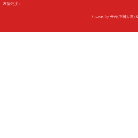
友情链接：
Powered by
开云(中国大陆) K