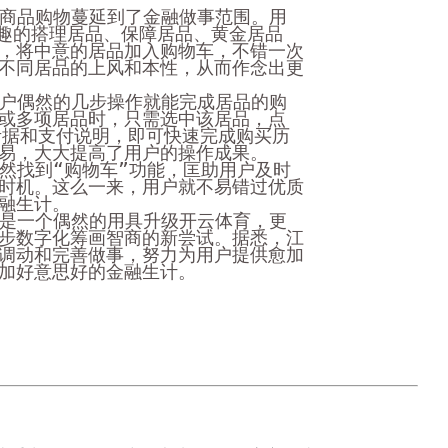
的商品购物蔓延到了金融做事范围。用
兴趣的搭理居品、保障居品、黄金居品
，将中意的居品加入购物车，不错一次
不同居品的上风和本性，从而作念出更
用户偶然的几步操作就能完成居品的购
或多项居品时，只需选中该居品，点
考据和支付说明，即可快速完成购买历
易，大大提高了用户的操作成果。
偶然找到“购物车”功能，匡助用户及时
时机。这么一来，用户就不易错过优质
融生计。
仅是一个偶然的用具升级开云体育，更
步数字化筹画智商的新尝试。据悉，江
调动和完善做事，努力为用户提供愈加
加好意思好的金融生计。