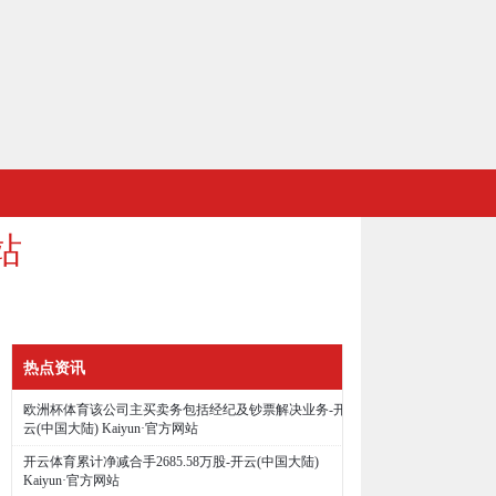
站
热点资讯
欧洲杯体育该公司主买卖务包括经纪及钞票解决业务-开
云(中国大陆) Kaiyun·官方网站
开云体育累计净减合手2685.58万股-开云(中国大陆)
Kaiyun·官方网站