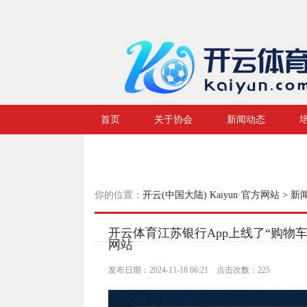
首页
关于协会
新闻动态
你的位置：
开云(中国大陆) Kaiyun·官方网站
>
新
开云体育江苏银行App上线了“购物车”新
网站
发布日期：2024-11-18 06:21 点击次数：225