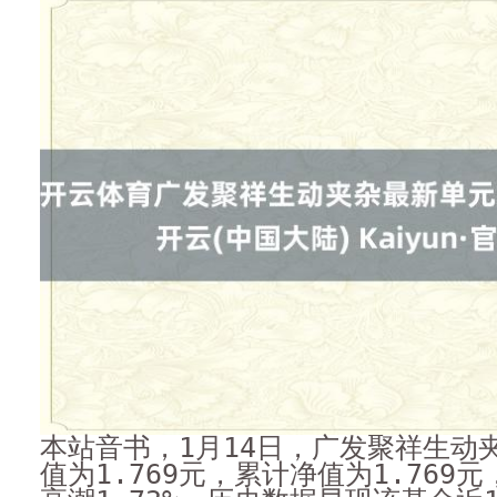
本站音书，1月14日，广发聚祥生动
值为1.769元，累计净值为1.769