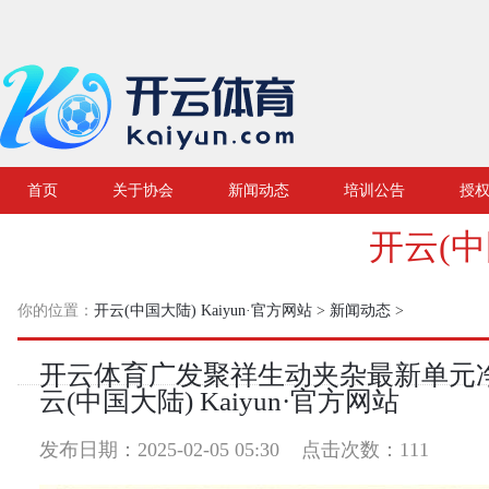
首页
关于协会
新闻动态
培训公告
授
开云(中
你的位置：
开云(中国大陆) Kaiyun·官方网站
>
新闻动态
>
开云体育广发聚祥生动夹杂最新单元净值
云(中国大陆) Kaiyun·官方网站
发布日期：2025-02-05 05:30 点击次数：111