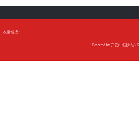
友情链接：
Powered by
开云(中国大陆) K