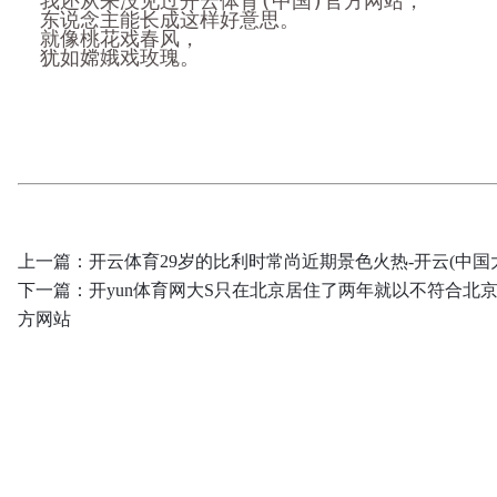
我还从来没见过开云体育(中国)官方网站，
东说念主能长成这样好意思。
就像桃花戏春风，
犹如嫦娥戏玫瑰。
上一篇：
开云体育29岁的比利时常尚近期景色火热-开云(中国大陆)
下一篇：
开yun体育网大S只在北京居住了两年就以不符合北京为由
方网站