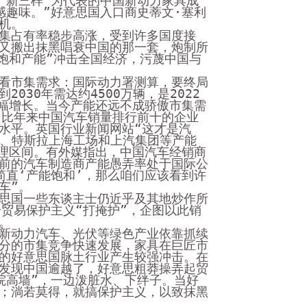
新三样”为代表的中国新动力家具成
感趣味。”好意思国入口商史蒂文·塞利
机。
占有率稳步高涨，受到许多国度接
又搬出抹黑唱衰中国的那一套，炮制所
“饱和产能”冲击全国经济，污蔑中国与
市集需求：国际动力署测算，要终局
030年需达约4500万辆，是2022
大幅增长。当今产能还远不成骄傲市集需
：比年来中国汽车销量排行前十的企业
水平。英国行业新闻网站“这才是汽
团、特斯拉上海工场和上汽集团等产能
合理区间。有外媒指出，中国汽车经销商
前的汽车制造商产能愚弄率处于国际公
简直‘产能饱和’，那么咱们应该看到许
车”。
国一些东谈主士仍近乎及其地炒作所
给贸易保护主义“打掩护”，企图以此销
。
动力汽车、光伏等绿色产业依靠抓续
分的市集竞争快速发展，家具在巨匠市
的好意思国脉土行业产生较强冲击。在
发现中国逾越了，好意思粗莽操弄起贸
院高墙”，一边泼脏水、下绊子。当好
；淌若莫得，就搞保护主义，以致抹黑