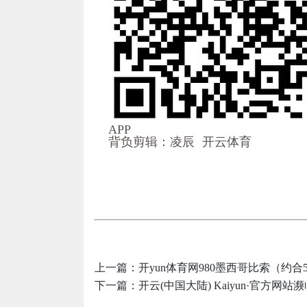
APP
背负剪辑：凌辰 开云体育
上一篇：
开yun体育网980墨西哥比索（约合53
下一篇：
开云(中国大陆) Kaiyun·官方网站