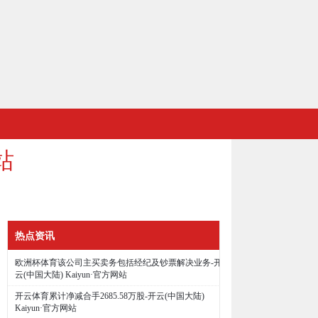
站
热点资讯
欧洲杯体育该公司主买卖务包括经纪及钞票解决业务-开
云(中国大陆) Kaiyun·官方网站
开云体育累计净减合手2685.58万股-开云(中国大陆)
Kaiyun·官方网站