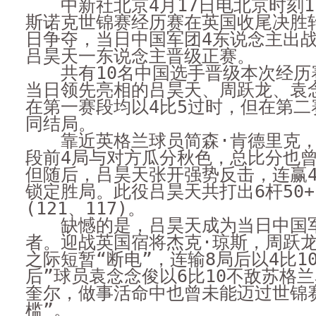
中新社北京4月17日电北京时刻17
斯诺克世锦赛经历赛在英国收尾决胜轮
日争夺，当日中国军团4东说念主出战
吕昊天一东说念主晋级正赛。
共有10名中国选手晋级本次经历
当日领先亮相的吕昊天、周跃龙、袁
在第一赛段均以4比5过时，但在第二
同结局。
靠近英格兰球员简森·肯德里克，
段前4局与对方瓜分秋色，总比分也曾
但随后，吕昊天张开强势反击，连赢4
锁定胜局。此役吕昊天共打出6杆50
(121、117)。
缺憾的是，吕昊天成为当日中国
者。迎战英国宿将杰克·琼斯，周跃龙
之际短暂“断电”，连输8局后以4比10
后”球员袁念念俊以6比10不敌苏格
奎尔，做事活命中也曾未能迈过世锦
槛”。