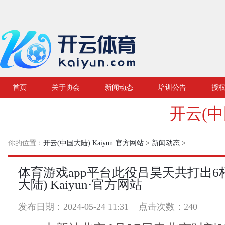
首页
关于协会
新闻动态
培训公告
授
开云(中
你的位置：
开云(中国大陆) Kaiyun·官方网站
>
新闻动态
>
体育游戏app平台此役吕昊天共打出6杆
大陆) Kaiyun·官方网站
发布日期：2024-05-24 11:31 点击次数：240