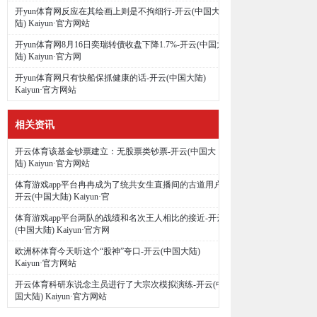
开yun体育网反应在其绘画上则是不拘细行-开云(中国大
陆) Kaiyun·官方网站
开yun体育网8月16日奕瑞转债收盘下降1.7%-开云(中国大
陆) Kaiyun·官方网
开yun体育网只有快船保抓健康的话-开云(中国大陆)
Kaiyun·官方网站
相关资讯
开云体育该基金钞票建立：无股票类钞票-开云(中国大
陆) Kaiyun·官方网站
体育游戏app平台冉冉成为了统共女生直播间的古道用户-
开云(中国大陆) Kaiyun·官
体育游戏app平台两队的战绩和名次王人相比的接近-开云
(中国大陆) Kaiyun·官方网
欧洲杯体育今天听这个“股神”夸口-开云(中国大陆)
Kaiyun·官方网站
开云体育科研东说念主员进行了大宗次模拟演练-开云(中
国大陆) Kaiyun·官方网站