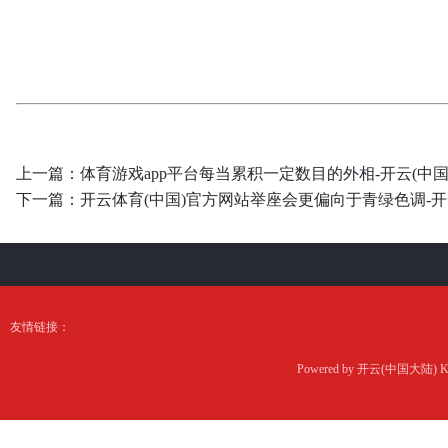
上一篇：
体育游戏app平台每当累积一定数目的外相-开云(中国大陆
下一篇：
开云体育(中国)官方网站举座会更偏向于青绿色调-开云(中
友情链接：
Powered by
开云(中国大陆) K