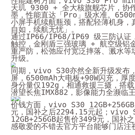
性能建树方面，vivo S30 Pro mi
天玑 9300 + 全大核旗舰芯片，
墨，性能直达「Pro」级水准。6500
小屏手机续航瓶颈，搭配轻薄机身，
自如，续航无忧」。
通过IP66/IP68/IP69 级三防
触控，金刚盾三强玻璃 + 航空级铝
重严防，松弛应付宽泛摔落、溅水等
升级。
同期，vivo S30亦然全新升级发布，
屏，6500mAh大电板+90W闪充，厚度
身分量仅192g，相通救援三摄，搭载P
潜望长焦IMX882，影像能力全濒临
价钱方面，vivo S30 12GB+256G
元，国补之后2294.15元起；vivo S3
12GB+256GB起售价3499元，国补
感敬爱的不错去官方平台能够门店注