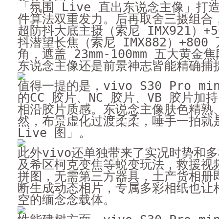
「氛围 Live 直出东说念主像」打
件算法双重发力。后再取舍三摄组合，
超防抖大底主摄（索尼 IMX921）+5
抖潜望长焦（索尼 IMX882）+80
角，遮盖 23mm-100mm 五大黄
东说念主像还是前景神志皆能精确捕
值得一提的是，vivo S30 Pro m
的CC 胶片、NC 胶片、VB 胶片加
相沿胶片质感。东说念主像肤色精熟
然，布景虚化过渡柔柔，唾手一拍就
Live 图」。
此外vivo还单独带来了实况时势和
及希区柯克变焦等蜕变玩法，救援视
拼图，无需第三方器具，土产货相册
断生成动态相片，专属多彩相纸也让
空的缅念念载体。