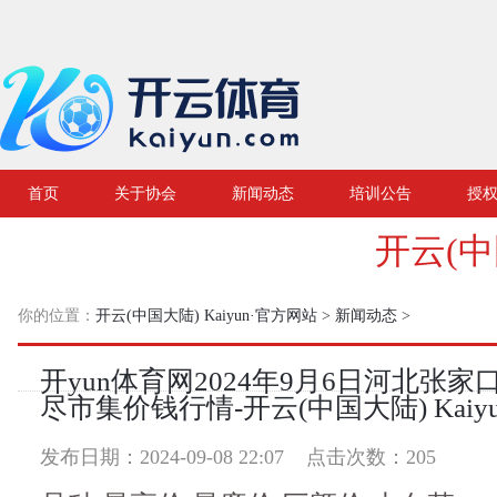
首页
关于协会
新闻动态
培训公告
授
开云(中
你的位置：
开云(中国大陆) Kaiyun·官方网站
>
新闻动态
>
开yun体育网2024年9月6日河北张
尽市集价钱行情-开云(中国大陆) Kaiy
发布日期：2024-09-08 22:07 点击次数：205